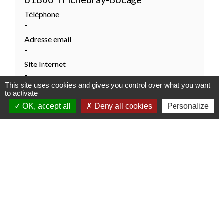
Téléphone
-
Adresse email
-
Site Internet
-
This site uses cookies and gives you control over what you want
to activate
Signaler une erreur sur ce lieu
OK, accept all
Deny all cookies
Personalize
Contacter la mairie
Commune déléguée de Saint-Cornier-des-
Landes (Tinchebray-Bocage)
Place de l'église - St Cornier des Landes
61800 Tinchebray-Bocage - FRANCE