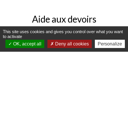
Aide aux devoirs
This site uses cookies and gives you control over what you want
to activate
OK, accept all
Deny all cookies
Personalize
Créée en novembre 2013, l'association
"Aide aux devoirs" est présidée par Eric
Blanc. Elle est composée de bénévoles
qui proposent leurs services aux enfants
qui le souhaitent. Cette prestation
s'adresse aux classes de CP, CE et CM.
L'aide aux devoirs a lieu à l'école, le soir,
après la classe.
Les lundis et jeudis de 16 h 45 à 17 h 45 ,