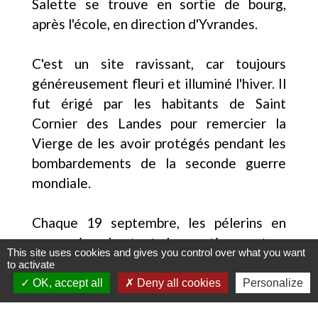
Salette se trouve en sortie de bourg,
après l'école, en direction d'Yvrandes.
C'est un site ravissant, car toujours
généreusement fleuri et illuminé l'hiver. Il
fut érigé par les habitants de Saint
Cornier des Landes pour remercier la
Vierge de les avoir protégés pendant les
bombardements de la seconde guerre
mondiale.
Chaque 19 septembre, les pélerins en
procession chantent des cantiques et se
This site uses cookies and gives you control over what you want
recueillent à chaque reposoir tout le long
to activate
du parcours dans les rues du bourg.
OK, accept all
Deny all cookies
Personalize