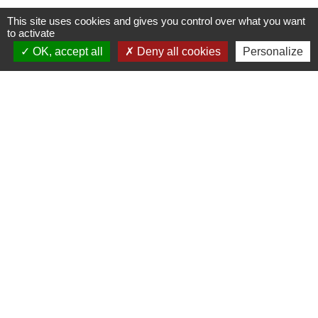
préalable de travaux
This site uses cookies and gives you control over what you want
to activate
Contestation d'une autorisation
OK, accept all
Deny all cookies
Personalize
d'urbanisme
Taxe d'aménagement (TA)
Assainissement des eaux usées
domestiques
Pour en savoir plus, rendez-vous sur
www.service-public.fr
ou contactez
directement la mairie de Saint Cornier
des Landes pour nous faire part de vos
projets.