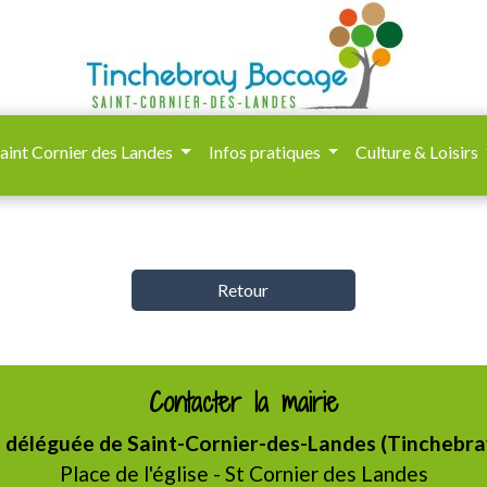
aint Cornier des Landes
Infos pratiques
Culture & Loisirs
Retour
Contacter la mairie
éléguée de Saint-Cornier-des-Landes (Tinchebr
Place de l'église - St Cornier des Landes