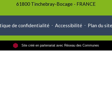
61800 Tinchebray-Bocage - FRANCE
tique de confidentialité
-
Accessibilité
-
Plan du sit
Site créé en partenariat avec Réseau des Communes